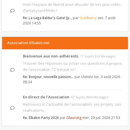
Voici l'espace de liberté pour discuter de vos jeux vidéo
(fantasy) préférés !
Re: La saga Baldur's Gate! [p…
par
Goldberry
ven. 7 août
2026 14:55
Association Elbakin.net
Bienvenue aux non-adhérents
11 Sujets 514 Messages
Trouver des réponses ou poser vos questions à propos
de l'association ? C'est par ici !
Re: Bonjour, nouvelle passion…
par
Lhénée
lun. 3 août 2026
08:34
En direct de l'Association
67 Sujets 3904 Messages
Retrouvez ici l'actualité de l'association, ses projets, ses
réalisations...
Re: Elbakin Party 2026
par
Glaurung
mer. 29 juil. 2026 21:53