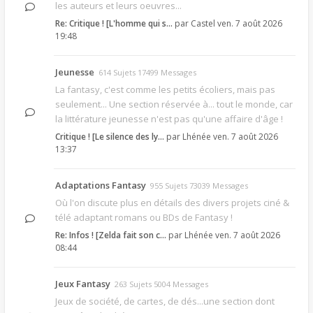
les auteurs et leurs oeuvres...
Re: Critique ! [L'homme qui s…
par
Castel
ven. 7 août 2026
19:48
Jeunesse
614 Sujets 17499 Messages
La fantasy, c'est comme les petits écoliers, mais pas
seulement... Une section réservée à... tout le monde, car
la littérature jeunesse n'est pas qu'une affaire d'âge !
Critique ! [Le silence des ly…
par
Lhénée
ven. 7 août 2026
13:37
Adaptations Fantasy
955 Sujets 73039 Messages
Où l'on discute plus en détails des divers projets ciné &
télé adaptant romans ou BDs de Fantasy !
Re: Infos ! [Zelda fait son c…
par
Lhénée
ven. 7 août 2026
08:44
Jeux Fantasy
263 Sujets 5004 Messages
Jeux de société, de cartes, de dés...une section dont