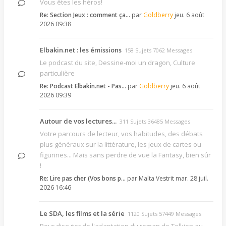
Vous êtes les héros!
Re: Section Jeux : comment ça…
par
Goldberry
jeu. 6 août
2026 09:38
Elbakin.net : les émissions
158 Sujets 7062 Messages
Le podcast du site, Dessine-moi un dragon, Culture
particulière
Re: Podcast Elbakin.net - Pas…
par
Goldberry
jeu. 6 août
2026 09:39
Autour de vos lectures...
311 Sujets 36485 Messages
Votre parcours de lecteur, vos habitudes, des débats
plus généraux sur la littérature, les jeux de cartes ou
figurines... Mais sans perdre de vue la Fantasy, bien sûr
!
Re: Lire pas cher (Vos bons p…
par
Malta Vestrit
mar. 28 juil.
2026 16:46
Le SDA, les films et la série
1120 Sujets 57449 Messages