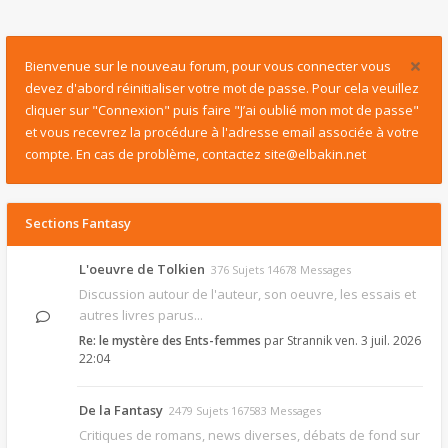
Bienvenue sur le nouveau forum, pour vous connecter vous
devez d'abord réinitialiser votre mot de passe. Pour cela veuillez
cliquer sur "Connexion" puis faire "J’ai oublié mon mot de passe"
et vous recevrez la procédure à l'adresse email associée à votre
compte. En cas de problème, contactez site@elbakin.net
Sections Fantasy
L'oeuvre de Tolkien
376 Sujets 14678 Messages
Discussion autour de l'auteur, son oeuvre, les essais et
autres livres parus...
Re: le mystère des Ents-femmes
par
Strannik
ven. 3 juil. 2026
22:04
De la Fantasy
2479 Sujets 167583 Messages
Critiques de romans, news diverses, débats de fond sur