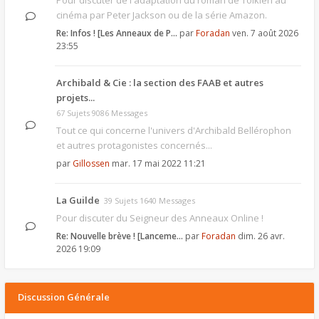
Pour discuter de l'adaptation du roman de Tolkien au
cinéma par Peter Jackson ou de la série Amazon.
Re: Infos ! [Les Anneaux de P…
par
Foradan
ven. 7 août 2026
23:55
Archibald & Cie : la section des FAAB et autres
projets...
67 Sujets 9086 Messages
Tout ce qui concerne l'univers d'Archibald Bellérophon
et autres protagonistes concernés...
par
Gillossen
mar. 17 mai 2022 11:21
La Guilde
39 Sujets 1640 Messages
Pour discuter du Seigneur des Anneaux Online !
Re: Nouvelle brève ! [Lanceme…
par
Foradan
dim. 26 avr.
2026 19:09
Discussion Générale