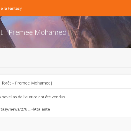
e la Fantasy
orêt - Premee Mohamed]
 la forêt - Premee Mohamed]
s novellas de l'autrice ont été vendus
tasy/news/276 ... -lAtalante