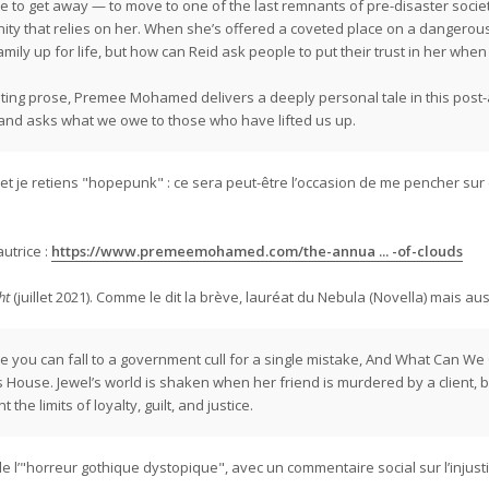
 to get away — to move to one of the last remnants of pre-disaster socie
y that relies on her. When she’s offered a coveted place on a dangerous
amily up for life, but how can Reid ask people to put their trust in her whe
iting prose, Premee Mohamed delivers a deeply personal tale in this post-
nd asks what we owe to those who have lifted us up.
t je retiens "hopepunk" : ce sera peut-être l’occasion de me pencher sur c
autrice :
https://www.premeemohamed.com/the-annua ... -of-clouds
ht
(juillet 2021). ​Comme le dit la brève, lauréat du Nebula (Novella) mais a
here you can fall to a government cull for a single mistake, And What Can We 
s House. Jewel’s world is shaken when her friend is murdered by a client, 
 the limits of loyalty, guilt, and justice.
e de l’"horreur gothique dystopique", avec un commentaire social sur l’injus