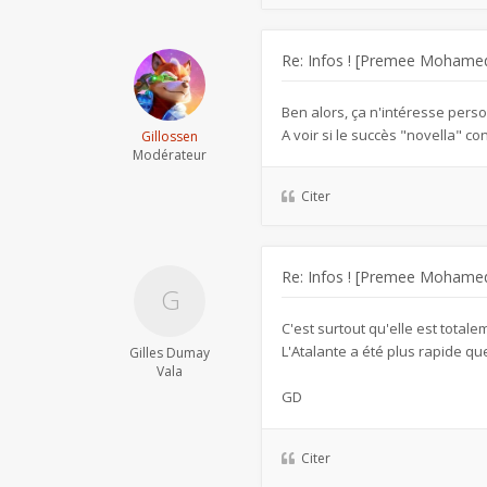
Re: Infos ! [Premee Mohamed
Ben alors, ça n'intéresse pers
A voir si le succès "novella" con
Gillossen
Modérateur
Citer
Re: Infos ! [Premee Mohamed
C'est surtout qu'elle est total
L'Atalante a été plus rapide que
Gilles Dumay
Vala
GD
Citer