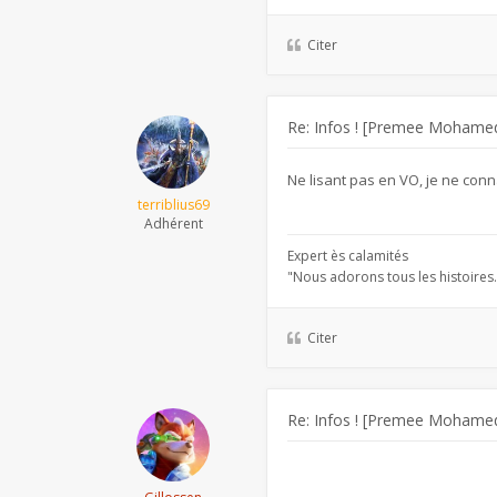
Citer
Re: Infos ! [Premee Mohamed
Ne lisant pas en VO, je ne conna
terriblius69
Adhérent
Expert ès calamités
"Nous adorons tous les histoir
Citer
Re: Infos ! [Premee Mohamed