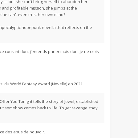
ty — but she can’t bring herself to abandon her
 and profitable mission, she jumps at the
n she can’t even trust her own mind?
apocalyptic hopepunk novella that reflects on the
e courant dont j’entends parler mais dont je ne crois
ussi du World Fantasy Award (Novella) en 2021.
Offer You Tonight tells the story of Jewel, established
but somehow comes back to life. To get revenge, they
tice des abus de pouvoir.