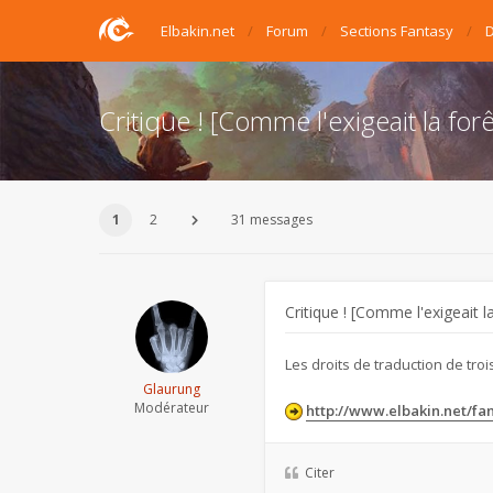
Elbakin.net
Forum
Sections Fantasy
D
Critique ! [Comme l'exigeait la f
1
2
31 messages
Critique ! [Comme l'exigeait
Les droits de traduction de troi
Glaurung
Modérateur
http://www.elbakin.net/fan
Citer