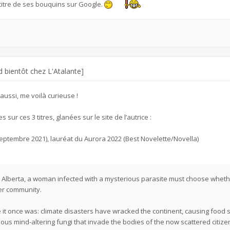
e titre de ses bouquins sur Google.
 bientôt chez L'Atalante]
ussi, me voilà curieuse !
ur ces 3 titres, glanées sur le site de l’autrice :
eptembre 2021), lauréat du Aurora 2022 (Best Novelette/Novella)
r Alberta, a woman infected with a mysterious parasite must choose wheth
er community.
e it once was: climate disasters have wracked the continent, causing food s
us mind-altering fungi that invade the bodies of the now scattered citize