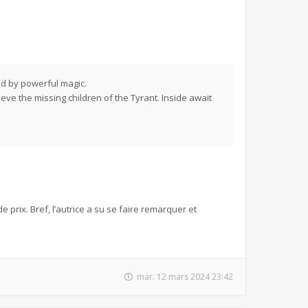
led by powerful magic.
eve the missing children of the Tyrant. Inside await
e prix. Bref, l’autrice a su se faire remarquer et
mar. 12 mars 2024 23:42