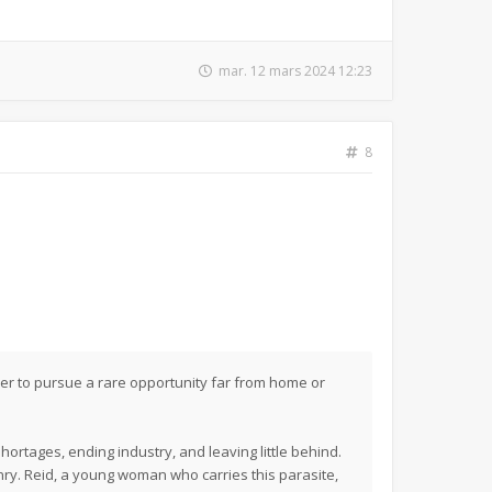
mar. 12 mars 2024 12:23
8
er to pursue a rare opportunity far from home or
hortages, ending industry, and leaving little behind.
nry. Reid, a young woman who carries this parasite,