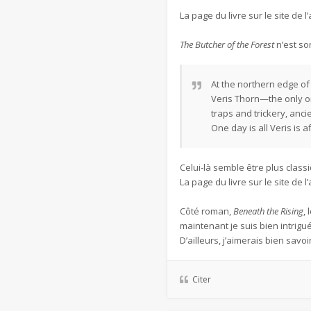
La page du livre sur le site de l’
The Butcher of the Forest
n’est sor
At the northern edge of 
​Veris Thorn—the only on
traps and trickery, anci
One day is all Veris is 
Celui-là semble être plus class
La page du livre sur le site de l’
Côté roman,
Beneath the Rising
,
maintenant je suis bien intrigu
D’ailleurs, j’aimerais bien savoi
Citer