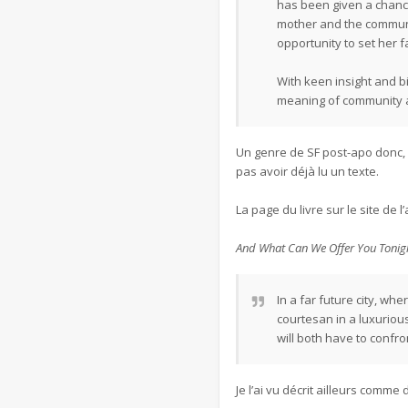
has been given a chance
mother and the communit
opportunity to set her f
With keen insight and b
meaning of community a
Un genre de SF post-apo donc, e
pas avoir déjà lu un texte.
La page du livre sur le site de l’
And What Can We Offer You Tonig
​In a far future city, w
courtesan in a luxuriou
will both have to confront
​Je l’ai vu décrit ailleurs comm