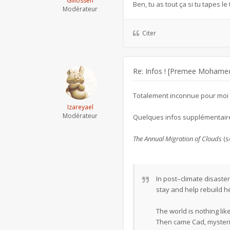
Gillossen
Ben, tu as tout ça si tu tapes l
Modérateur
Citer
Re: Infos ! [Premee Mohamed
Totalement inconnue pour moi a
Izareyael
Modérateur
Quelques infos supplémentaires s
The Annual Migration of Clouds
(s
In post–climate disaste
stay and help rebuild h
The world is nothing lik
Then came Cad, mysterio