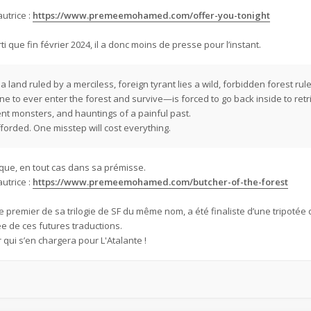
autrice :
https://www.premeemohamed.com/offer-you-tonight
ti que fin février 2024, il a donc moins de presse pour l’instant.
a land ruled by a merciless, foreign tyrant lies a wild, forbidden forest ru
e to ever enter the forest and survive—is forced to go back inside to retri
ent monsters, and hauntings of a painful past.
afforded. One misstep will cost everything.
ique, en tout cas dans sa prémisse.
autrice :
https://www.premeemohamed.com/butcher-of-the-forest
 le premier de sa trilogie de SF du même nom, a été finaliste d’une tripotée d
ée de ces futures traductions.
r qui s’en chargera pour L'Atalante !